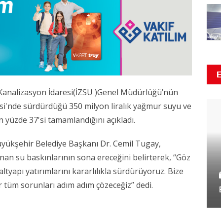
 Kanalizasyon İdaresi(İZSU )Genel Müdürlüğü’nün
esi'nde sürdürdüğü 350 milyon liralık yağmur suyu ve
n yüzde 37'si tamamlandığını açıkladı.
yükşehir Belediye Başkanı Dr. Cemil Tugay,
nan su baskınlarının sona ereceğini belirterek, “Göz
ltyapı yatırımlarını kararlılıkla sürdürüyoruz. Bize
tüm sorunları adım adım çözeceğiz” dedi.