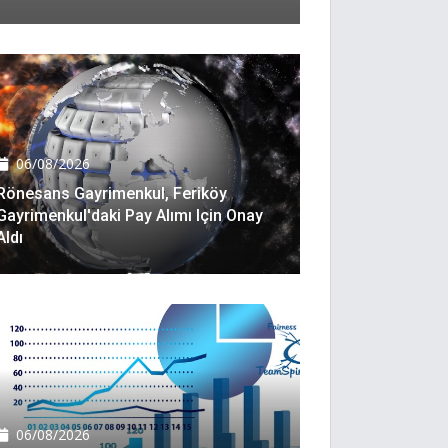
06/08/2026
Rönesans Gayrimenkul, Feriköy
Gayrimenkul'daki Pay Alımı Için Onay
Aldı
06/08/2026