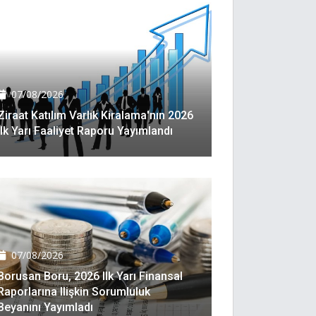
07/08/2026
Ziraat Katılım Varlık Kiralama'nın 2026
Ilk Yarı Faaliyet Raporu Yayımlandı
07/08/2026
Borusan Boru, 2026 Ilk Yarı Finansal
Raporlarına Ilişkin Sorumluluk
Beyanını Yayımladı