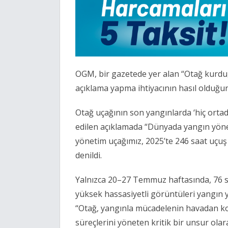
OGM, bir gazetede yer alan “Otağ kurdu,
açıklama yapma ihtiyacının hasıl olduğunu
Otağ uçağının son yangınlarda ‘hiç ortad
edilen açıklamada “Dünyada yangın yönet
yönetim uçağımız, 2025’te 246 saat uçuş
denildi.
Yalnızca 20–27 Temmuz haftasında, 76 sa
yüksek hassasiyetli görüntüleri yangın 
“Otağ, yangınla mücadelenin havadan ko
süreçlerini yöneten kritik bir unsur ola