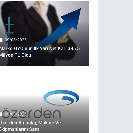
09/08/2026
Alarko GYO'nun Ilk Yarı Net Karı 395,5
Milyon TL Oldu
09/08/2026
Özerden Ambalaj, Makine Ve
Ekipmanlarını Sattı