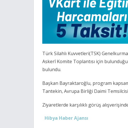
Türk Silahlı Kuvvetleri(TSK) Genelkurm
Askerî Komite Toplantısı için bulunduğu
bulundu.
Başkan Bayraktaroğlu, program kapsamı
Tantekin, Avrupa Birliği Daimi Temsilcisi
Ziyaretlerde karşılıklı görüş alışverişind
Hibya Haber Ajansı