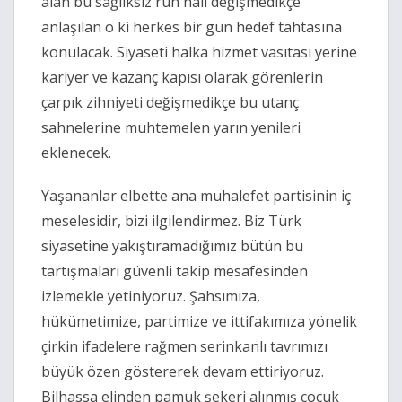
alan bu sağlıksız ruh hali değişmedikçe 
anlaşılan o ki herkes bir gün hedef tahtasına 
konulacak. Siyaseti halka hizmet vasıtası yerine 
kariyer ve kazanç kapısı olarak görenlerin 
çarpık zihniyeti değişmedikçe bu utanç 
sahnelerine muhtemelen yarın yenileri 
eklenecek.
Yaşananlar elbette ana muhalefet partisinin iç 
meselesidir, bizi ilgilendirmez. Biz Türk 
siyasetine yakıştıramadığımız bütün bu 
tartışmaları güvenli takip mesafesinden 
izlemekle yetiniyoruz. Şahsımıza, 
hükümetimize, partimize ve ittifakımıza yönelik 
çirkin ifadelere rağmen serinkanlı tavrımızı 
büyük özen göstererek devam ettiriyoruz. 
Bilhassa elinden pamuk şekeri alınmış çocuk 