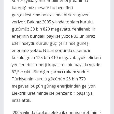
Son 20 yılda yenilenebilir enerji alanında 
katettiğimiz mesafe bu hedefleri 
gerçekleştirme noktasında bizlere güven 
veriyor. Bakınız 2005 yılında toplam kurulu 
gücümüz 38 bin 820 megavattı. Yenilenebilir 
enerjinin bundaki payı ise yüzde 33'ün biraz 
üzerindeydi. Kurulu güç içerisinde güneş 
enerjimiz yoktu. Nisan sonunda ülkemizin 
kurulu gücü 125 bin 410 megavata yükselirken 
yenilenebilir enerji kapasitesinin payı da yüzde 
62,5'e çıktı. Bir diğer çarpıcı rakam şudur: 
Türkiye’nin kurulu gücünün 26 bin 770 
megavatı bugün güneş enerjisinden geliyor. 
Elektrik üretiminde ise benzer bir başarıya 
imza attık.
 2005 yılında toplam elektrik enerjisi üretimimiz 