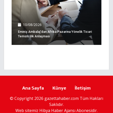
10/08/2026
Emini̇ş Ambalaj’dan Afrika Pazarına Yönelik Ticari
Temsilcilik Anlaşması
Ana Sayfa
Künye
İletişim
© Copyright 2026 gazettahaber.com Tüm Hakları
Saklıdır.
Web sitemiz
Hibya Haber Ajansı
Abonesidir.