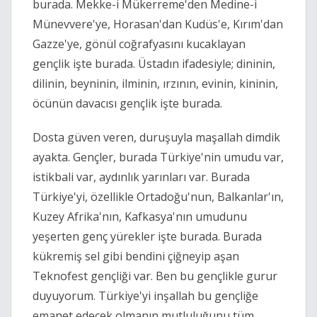
burada. Mekke-i Mükerreme'den Medine-i
Münevvere'ye, Horasan'dan Kudüs'e, Kırım'dan
Gazze'ye, gönül coğrafyasını kucaklayan
gençlik işte burada. Üstadın ifadesiyle; dininin,
dilinin, beyninin, ilminin, ırzının, evinin, kininin,
öcünün davacısı gençlik işte burada.
Dosta güven veren, duruşuyla maşallah dimdik
ayakta. Gençler, burada Türkiye'nin umudu var,
istikbali var, aydınlık yarınları var. Burada
Türkiye'yi, özellikle Ortadoğu'nun, Balkanlar'ın,
Kuzey Afrika'nın, Kafkasya'nın umudunu
yeşerten genç yürekler işte burada. Burada
kükremiş sel gibi bendini çiğneyip aşan
Teknofest gençliği var. Ben bu gençlikle gurur
duyuyorum. Türkiye'yi inşallah bu gençliğe
emanet edecek olmanın mutluluğunu tüm