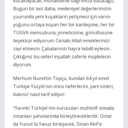
kucaklayacak, muhabbetle bağrımıza basacağız.
Bugün bir kez daha, medeniyet değerlerimizin
şuurunda yeni kuşakların yetişmesi için varını
yoğunu ortaya koyan her bir kardeşime, her bir
TÜGVA mensubuna, yöneticisine, gönüllüsüne
teşekkür ediyorum. Cenabı Allah emeklerinizi
zayi etmesin. Çabalarınızı hayra tebdil eylesin.
Çıktığınız bu seferi inşallah zaferle müjdelesin
diyorum.
Merhum Nurettin Topçu, bundan 64 yıl evvel
Türkiye Yüzyılı'nın öncü neferlerini, yani sizleri,
bakınız nasıl tarif ediyor:
"Yarınki Türkiye'nin kurucuları muhtelif simada
insanları şahıslarında birleştireceklerdir. Onlar
da Yunus'la Yavuz birleşecek, Sinan Akif'e