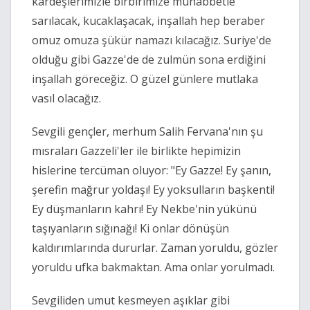
kardeşlerimizle birbirimize muhabbetle
sarılacak, kucaklaşacak, inşallah hep beraber
omuz omuza şükür namazı kılacağız. Suriye'de
olduğu gibi Gazze'de de zulmün sona erdiğini
inşallah göreceğiz. O güzel günlere mutlaka
vasıl olacağız.
Sevgili gençler, merhum Salih Fervana'nın şu
mısraları Gazzeli'ler ile birlikte hepimizin
hislerine tercüman oluyor: "Ey Gazze! Ey şanın,
şerefin mağrur yoldaşı! Ey yoksulların başkenti!
Ey düşmanların kahrı! Ey Nekbe'nin yükünü
taşıyanların sığınağı! Ki onlar dönüşün
kaldırımlarında dururlar. Zaman yoruldu, gözler
yoruldu ufka bakmaktan. Ama onlar yorulmadı.
Sevgiliden umut kesmeyen aşıklar gibi