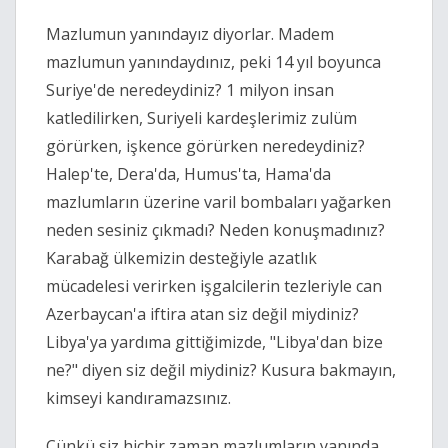
Mazlumun yanındayız diyorlar. Madem
mazlumun yanındaydınız, peki 14 yıl boyunca
Suriye'de neredeydiniz? 1 milyon insan
katledilirken, Suriyeli kardeşlerimiz zulüm
görürken, işkence görürken neredeydiniz?
Halep'te, Dera'da, Humus'ta, Hama'da
mazlumların üzerine varil bombaları yağarken
neden sesiniz çıkmadı? Neden konuşmadınız?
Karabağ ülkemizin desteğiyle azatlık
mücadelesi verirken işgalcilerin tezleriyle can
Azerbaycan'a iftira atan siz değil miydiniz?
Libya'ya yardıma gittiğimizde, "Libya'dan bize
ne?" diyen siz değil miydiniz? Kusura bakmayın,
kimseyi kandıramazsınız.
Çünkü siz hiçbir zaman mazlumların yanında