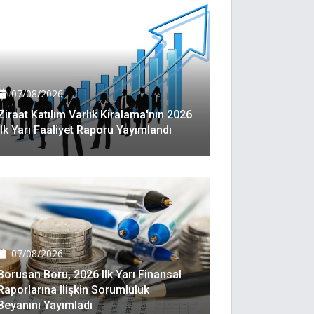
07/08/2026
Ziraat Katılım Varlık Kiralama'nın 2026
Ilk Yarı Faaliyet Raporu Yayımlandı
07/08/2026
Borusan Boru, 2026 Ilk Yarı Finansal
Raporlarına Ilişkin Sorumluluk
Beyanını Yayımladı