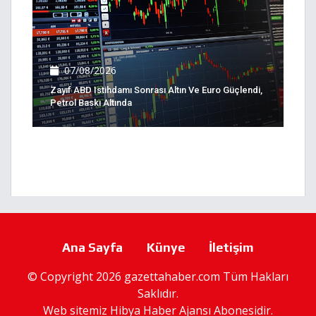
07/08/2026
Zayıf ABD Istihdamı Sonrası Altın Ve Euro Güçlendi,
Petrol Baskı Altında
Ana Sayfa
Künye
İletişim
© Copyright 2026 gazettahaber.com Tüm Hakları
Saklıdır.
Web sitemiz
Hibya Haber Ajansı
Abonesidir.