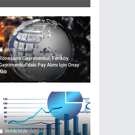
06/08/2026
Rönesans Gayrimenkul, Feriköy
Gayrimenkul'daki Pay Alımı Için Onay
Aldı
06/08/2026