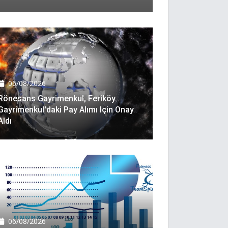
06/08/2026
Rönesans Gayrimenkul, Feriköy
Gayrimenkul'daki Pay Alımı Için Onay
Aldı
06/08/2026