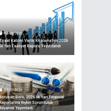
07/08/2026
Ziraat Katılım Varlık Kiralama'nın 2026
Ilk Yarı Faaliyet Raporu Yayımlandı
07/08/2026
Borusan Boru, 2026 Ilk Yarı Finansal
Raporlarına Ilişkin Sorumluluk
Beyanını Yayımladı